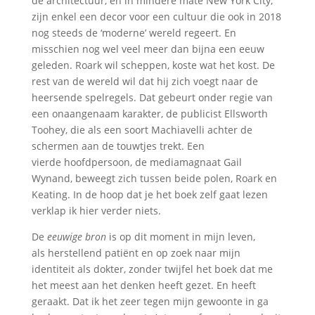
de architectuur, en in mindere mate New York City,
zijn enkel een decor voor een cultuur die ook in 2018
nog steeds de ‘moderne’ wereld regeert. En
misschien nog wel veel meer dan bijna een eeuw
geleden. Roark wil scheppen, koste wat het kost. De
rest van de wereld wil dat hij zich voegt naar de
heersende spelregels. Dat gebeurt onder regie van
een onaangenaam karakter, de publicist Ellsworth
Toohey, die als een soort Machiavelli achter de
schermen aan de touwtjes trekt. Een
vierde hoofdpersoon, de mediamagnaat Gail
Wynand, beweegt zich tussen beide polen, Roark en
Keating. In de hoop dat je het boek zelf gaat lezen
verklap ik hier verder niets.
De
eeuwige bron
is op dit moment in mijn leven,
als herstellend patiënt en op zoek naar mijn
identiteit als dokter, zonder twijfel het boek dat me
het meest aan het denken heeft gezet. En heeft
geraakt. Dat ik het zeer tegen mijn gewoonte in ga