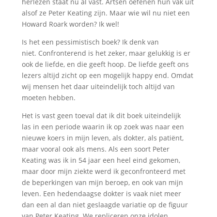
herlezen staat nu al vast. Artsen oefenen hun vak uit
alsof ze Peter Keating zijn. Maar wie wil nu niet een
Howard Roark worden? Ik wel!
Is het een pessimistisch boek? Ik denk van
niet. Confronterend is het zeker, maar gelukkig is er
ook de liefde, en die geeft hoop. De liefde geeft ons
lezers altijd zicht op een mogelijk happy end. Omdat
wij mensen het daar uiteindelijk toch altijd van
moeten hebben.
Het is vast geen toeval dat ik dit boek uiteindelijk
las in een periode waarin ik op zoek was naar een
nieuwe koers in mijn leven, als dokter, als patiënt,
maar vooral ook als mens. Als een soort Peter
Keating was ik in 54 jaar een heel eind gekomen,
maar door mijn ziekte werd ik geconfronteerd met
de beperkingen van mijn beroep, en ook van mijn
leven. Een hedendaagse dokter is vaak niet meer
dan een al dan niet geslaagde variatie op de figuur
van Peter Keating. We repliceren onze idolen