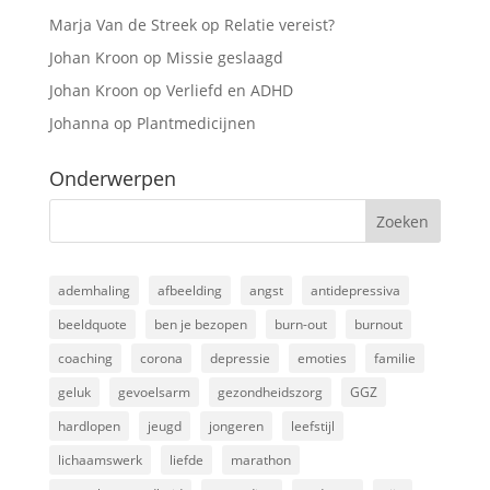
Marja Van de Streek
op
Relatie vereist?
Johan Kroon
op
Missie geslaagd
Johan Kroon
op
Verliefd en ADHD
Johanna
op
Plantmedicijnen
Onderwerpen
ademhaling
afbeelding
angst
antidepressiva
beeldquote
ben je bezopen
burn-out
burnout
coaching
corona
depressie
emoties
familie
geluk
gevoelsarm
gezondheidszorg
GGZ
hardlopen
jeugd
jongeren
leefstijl
lichaamswerk
liefde
marathon