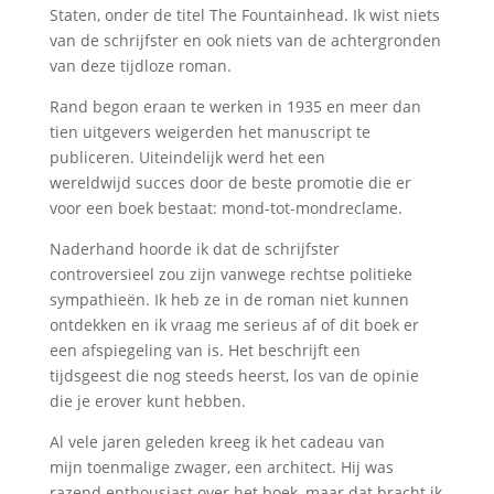
Staten, onder de titel The Fountainhead. Ik wist niets
van de schrijfster en ook niets van de achtergronden
van deze tijdloze roman.
Rand begon eraan te werken in 1935 en meer dan
tien uitgevers weigerden het manuscript te
publiceren. Uiteindelijk werd het een
wereldwijd succes door de beste promotie die er
voor een boek bestaat: mond-tot-mondreclame.
Naderhand hoorde ik dat de schrijfster
controversieel zou zijn vanwege rechtse politieke
sympathieën. Ik heb ze in de roman niet kunnen
ontdekken en ik vraag me serieus af of dit boek er
een afspiegeling van is. Het beschrijft een
tijdsgeest die nog steeds heerst, los van de opinie
die je erover kunt hebben.
Al vele jaren geleden kreeg ik het cadeau van
mijn toenmalige zwager, een architect. Hij was
razend enthousiast over het boek, maar dat bracht ik