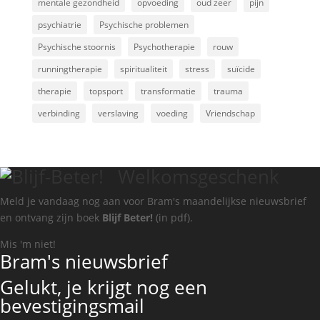
mentale gezondheid
opvoeding
oud zeer
pijn
psychiatrie
Psychische problemen
Psychische stoornis
Psychotherapie
rouw
runningtherapie
spiritualiteit
stress
suïcide
therapie
topsport
transformatie
trauma
verbinding
verslaving
voeding
Vriendschap
Welkomsgeschenk
Meld je vandaag nog aan voor Bram's maandelijkse nieuwsbrief
en ontvang zijn boek
Blijf Beter!
(in pdf).
Mis 'm niet!
Bram's nieuwsbrief
Gelukt, je krijgt nog een
bevestigingsmail