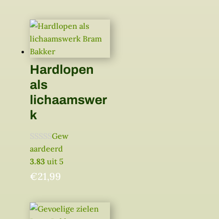
Hardlopen
als
lichaamswer
k
Gew
aardeerd
3.83
uit 5
€
21,99