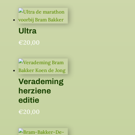
Ultra
€
20,00
Verademing
herziene
editie
€
20,00