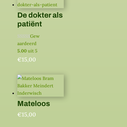
De dokter als
patiënt
Gew
aardeerd
5.00
uit 5
€
15,00
Mateloos
€
15,00