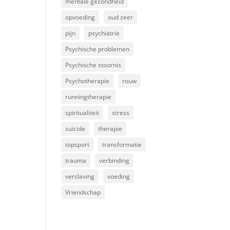
mentale gezondheid
opvoeding
oud zeer
pijn
psychiatrie
Psychische problemen
Psychische stoornis
Psychotherapie
rouw
runningtherapie
spiritualiteit
stress
suïcide
therapie
topsport
transformatie
trauma
verbinding
verslaving
voeding
Vriendschap