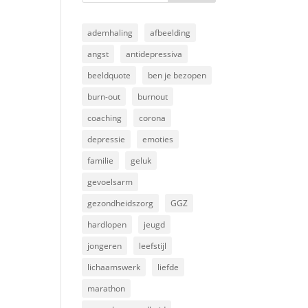
ademhaling
afbeelding
angst
antidepressiva
beeldquote
ben je bezopen
burn-out
burnout
coaching
corona
depressie
emoties
familie
geluk
gevoelsarm
gezondheidszorg
GGZ
hardlopen
jeugd
jongeren
leefstijl
lichaamswerk
liefde
marathon