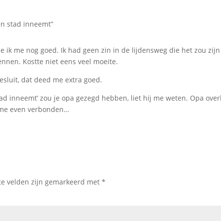
een stad inneemt”
 ik me nog goed. Ik had geen zin in de lijdensweg die het zou zijn
ennen. Kostte niet eens veel moeite.
besluit, dat deed me extra goed.
stad inneemt’ zou je opa gezegd hebben, liet hij me weten. Opa ove
e me even verbonden…
te velden zijn gemarkeerd met
*