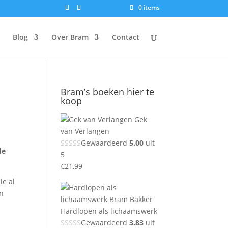
0 items
Blog
Over Bram
Contact
Bram’s boeken hier te
koop
Gek
van Verlangen
Gewaardeerd
5.00
uit
de
5
€
21,99
ie al
in
Hardlopen als lichaamswerk
Gewaardeerd
3.83
uit