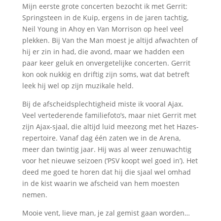
Mijn eerste grote concerten bezocht ik met Gerrit:
Springsteen in de Kuip, ergens in de jaren tachtig,
Neil Young in Ahoy en Van Morrison op heel veel
plekken. Bij Van the Man moest je altijd afwachten of
hij er zin in had, die avond, maar we hadden een
paar keer geluk en onvergetelijke concerten. Gerrit
kon ook nukkig en driftig zijn soms, wat dat betreft
leek hij wel op zijn muzikale held.
Bij de afscheidsplechtigheid miste ik vooral Ajax.
Veel vertederende familiefoto’s, maar niet Gerrit met
zijn Ajax-sjaal, die altijd luid meezong met het Hazes-
repertoire. Vanaf dag één zaten we in de Arena,
meer dan twintig jaar. Hij was al weer zenuwachtig
voor het nieuwe seizoen (‘PSV koopt wel goed in’). Het
deed me goed te horen dat hij die sjaal wel omhad
in de kist waarin we afscheid van hem moesten
nemen.
Mooie vent, lieve man, je zal gemist gaan worden…