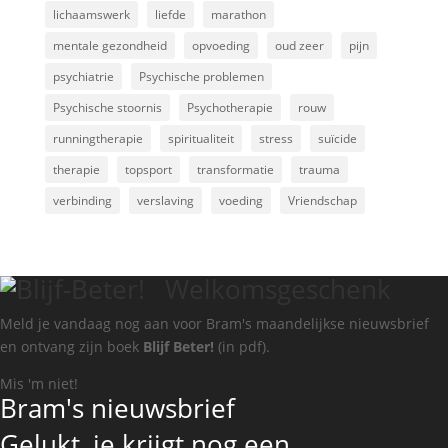
lichaamswerk
liefde
marathon
mentale gezondheid
opvoeding
oud zeer
pijn
psychiatrie
Psychische problemen
Psychische stoornis
Psychotherapie
rouw
runningtherapie
spiritualiteit
stress
suïcide
therapie
topsport
transformatie
trauma
verbinding
verslaving
voeding
Vriendschap
Welkomsgeschenk
Meld je vandaag nog aan voor Bram's maandelijkse nieuwsbrief
en ontvang zijn boek
Blijf Beter!
(in pdf).
Mis 'm niet!
Bram's nieuwsbrief
Gelukt, je krijgt nog een