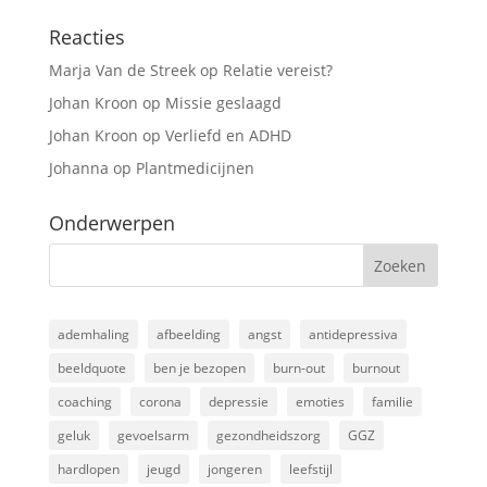
Reacties
Marja Van de Streek
op
Relatie vereist?
Johan Kroon
op
Missie geslaagd
Johan Kroon
op
Verliefd en ADHD
Johanna
op
Plantmedicijnen
Onderwerpen
ademhaling
afbeelding
angst
antidepressiva
beeldquote
ben je bezopen
burn-out
burnout
coaching
corona
depressie
emoties
familie
geluk
gevoelsarm
gezondheidszorg
GGZ
hardlopen
jeugd
jongeren
leefstijl