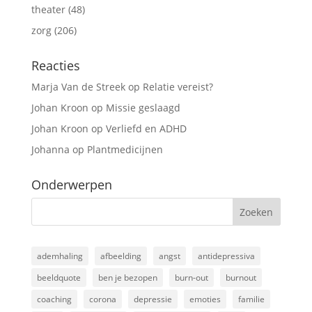
theater
(48)
zorg
(206)
Reacties
Marja Van de Streek
op
Relatie vereist?
Johan Kroon
op
Missie geslaagd
Johan Kroon
op
Verliefd en ADHD
Johanna
op
Plantmedicijnen
Onderwerpen
ademhaling
afbeelding
angst
antidepressiva
beeldquote
ben je bezopen
burn-out
burnout
coaching
corona
depressie
emoties
familie