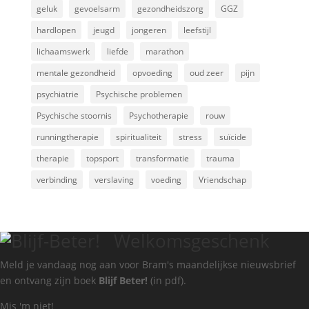
geluk
gevoelsarm
gezondheidszorg
GGZ
hardlopen
jeugd
jongeren
leefstijl
lichaamswerk
liefde
marathon
mentale gezondheid
opvoeding
oud zeer
pijn
psychiatrie
Psychische problemen
Psychische stoornis
Psychotherapie
rouw
runningtherapie
spiritualiteit
stress
suïcide
therapie
topsport
transformatie
trauma
verbinding
verslaving
voeding
Vriendschap
Welkomsgeschenk
Meld je vandaag nog aan voor Bram's maandelijkse nieuwsbrief
en ontvang zijn boek
Blijf Beter!
(in pdf).
Mis 'm niet!