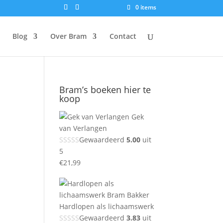
0 items
Blog
Over Bram
Contact
Bram’s boeken hier te
koop
Gek
van Verlangen
Gewaardeerd
5.00
uit
5
€
21,99
Hardlopen als lichaamswerk
Gewaardeerd
3.83
uit