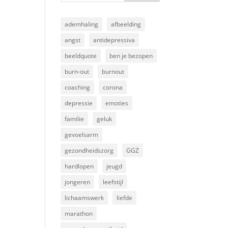
ademhaling
afbeelding
angst
antidepressiva
beeldquote
ben je bezopen
burn-out
burnout
coaching
corona
depressie
emoties
familie
geluk
gevoelsarm
gezondheidszorg
GGZ
hardlopen
jeugd
jongeren
leefstijl
lichaamswerk
liefde
marathon