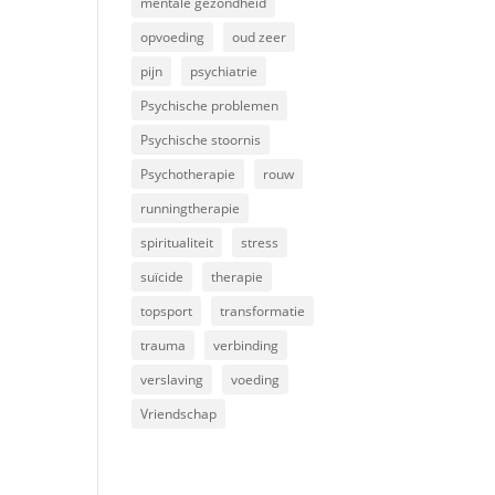
mentale gezondheid
opvoeding
oud zeer
pijn
psychiatrie
Psychische problemen
Psychische stoornis
Psychotherapie
rouw
runningtherapie
spiritualiteit
stress
suïcide
therapie
topsport
transformatie
trauma
verbinding
verslaving
voeding
Vriendschap