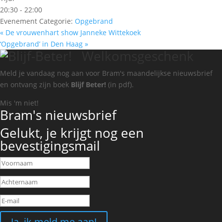
20:30 - 22:00
Evenement Categorie:
Opgebrand
«
De vrouwenhart show Janneke Wittekoek
‘Opgebrand’ in Den Haag
»
Welkomsgeschenk
Meld je vandaag nog aan voor Bram's maandelijkse nieuwsbrief
en ontvang zijn boek
Blijf Beter!
(in pdf).
Mis 'm niet!
Bram's nieuwsbrief
Gelukt, je krijgt nog een
bevestigingsmail
Ja, ik meld me aan!