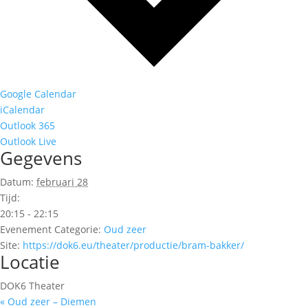
Google Calendar
iCalendar
Outlook 365
Outlook Live
Gegevens
Datum:
februari 28
Tijd:
20:15 - 22:15
Evenement Categorie:
Oud zeer
Site:
https://dok6.eu/theater/productie/bram-bakker/
Locatie
DOK6 Theater
«
Oud zeer – Diemen